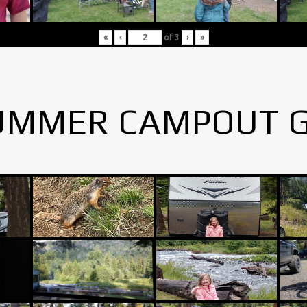
«
‹
of
3
›
»
UMMER CAMPOUT 