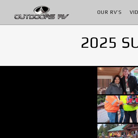
OUR RV’S
VI
2025 S