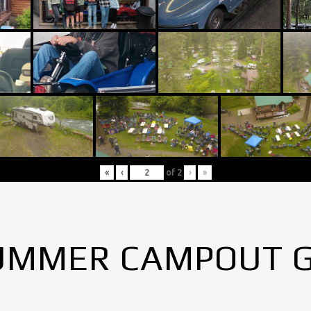
«
‹
of
2
›
»
UMMER CAMPOUT 