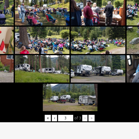
«
‹
of
3
›
»