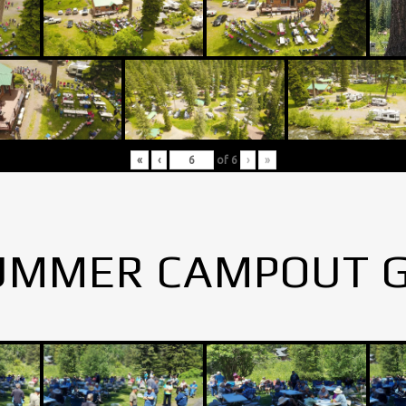
«
‹
of
6
›
»
UMMER CAMPOUT 