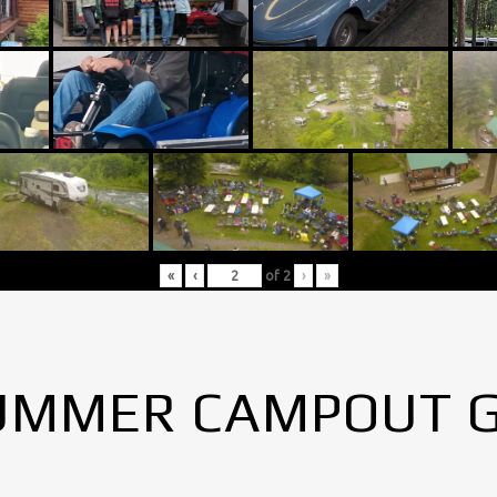
«
‹
of
2
›
»
UMMER CAMPOUT 