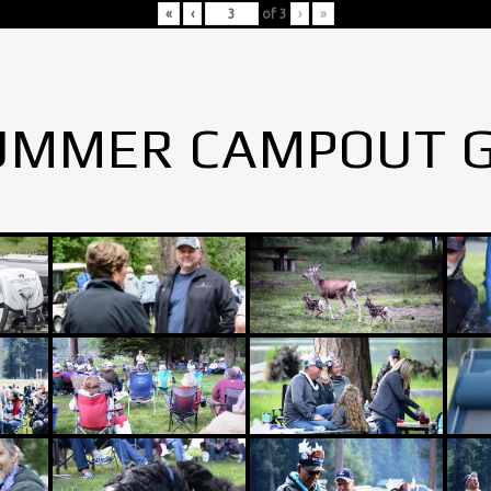
«
‹
of
3
›
»
UMMER CAMPOUT 