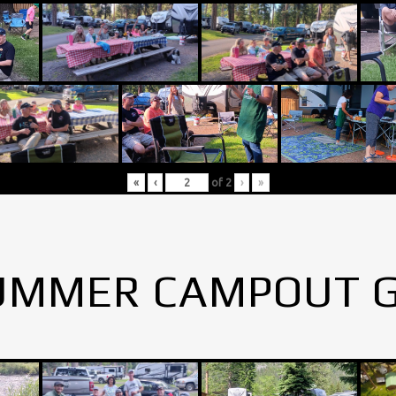
«
‹
of
2
›
»
UMMER CAMPOUT 