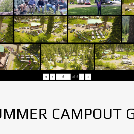
«
‹
of
6
›
»
UMMER CAMPOUT 