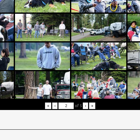
«
‹
of
5
›
»