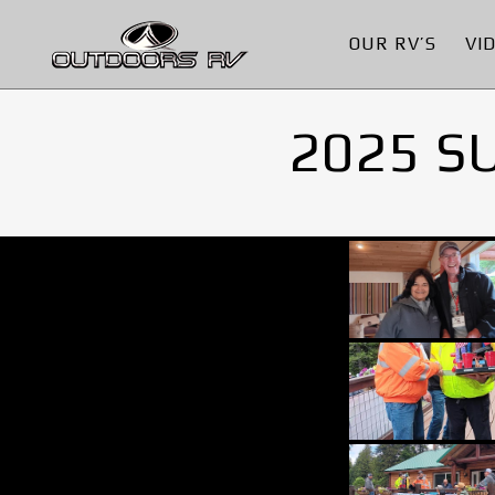
OUR RV’S
VI
2025 S