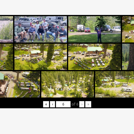
«
‹
of
6
›
»