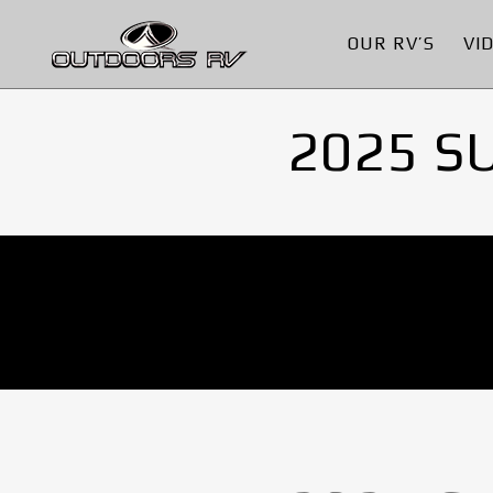
OUR RV’S
VI
2025 S
No Images found.