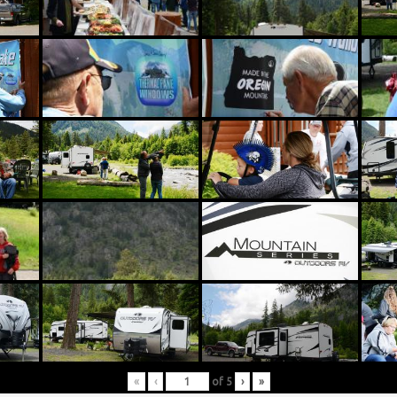
«
‹
of
5
›
»