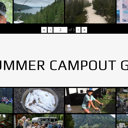
«
‹
of
3
›
»
UMMER CAMPOUT 