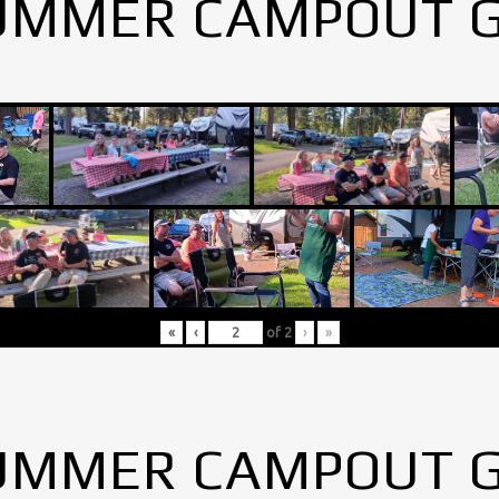
UMMER CAMPOUT 
«
‹
of
2
›
»
UMMER CAMPOUT 