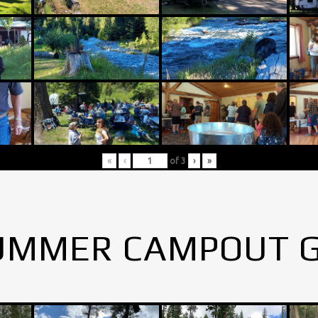
«
‹
of
3
›
»
UMMER CAMPOUT 