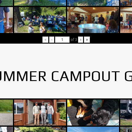
«
‹
of
3
›
»
UMMER CAMPOUT 