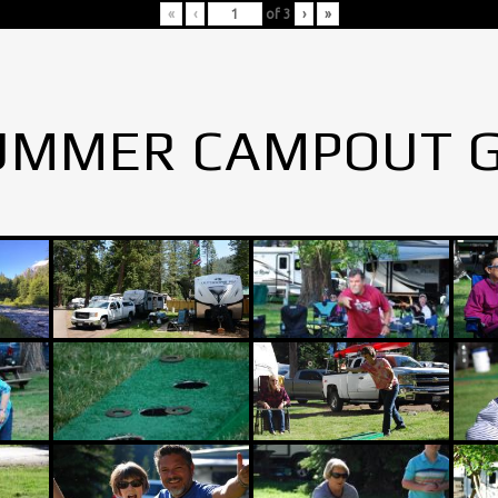
«
‹
of
3
›
»
UMMER CAMPOUT 