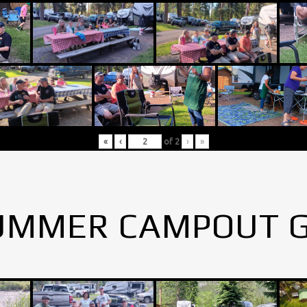
«
‹
of
2
›
»
UMMER CAMPOUT 