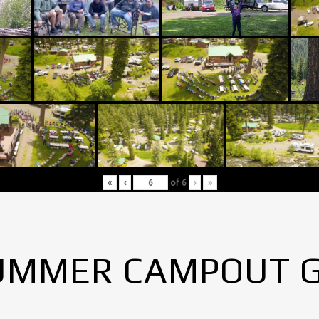
«
‹
of
6
›
»
UMMER CAMPOUT 