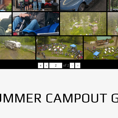
«
‹
of
2
›
»
UMMER CAMPOUT 