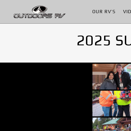
OUR RV’S
VI
2025 S