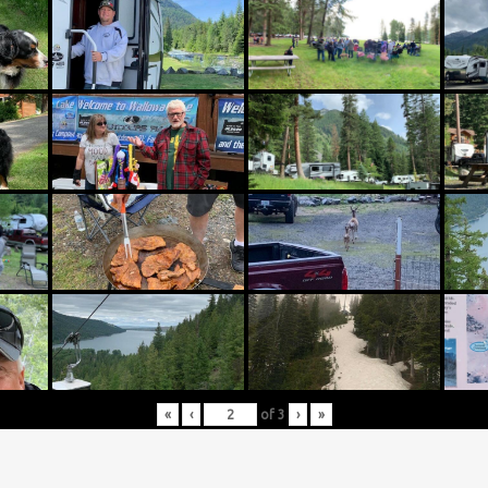
«
‹
of
3
›
»