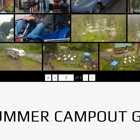
«
‹
of
2
›
»
UMMER CAMPOUT 