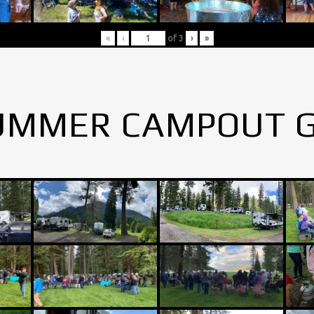
«
‹
of
3
›
»
UMMER CAMPOUT 