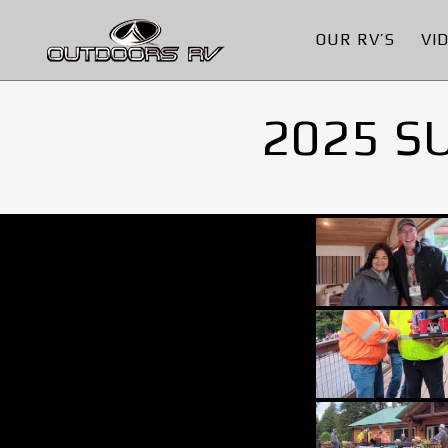
OUR RV’S
VI
2025 S