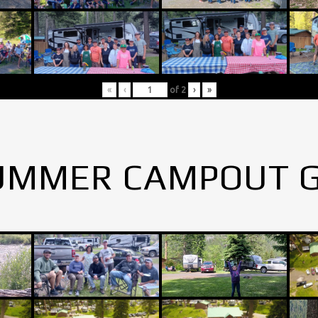
«
‹
of
2
›
»
UMMER CAMPOUT 