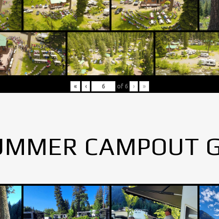
«
‹
of
6
›
»
UMMER CAMPOUT 