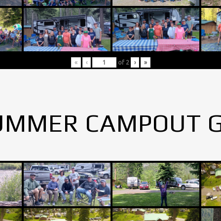
«
‹
of
2
›
»
UMMER CAMPOUT 