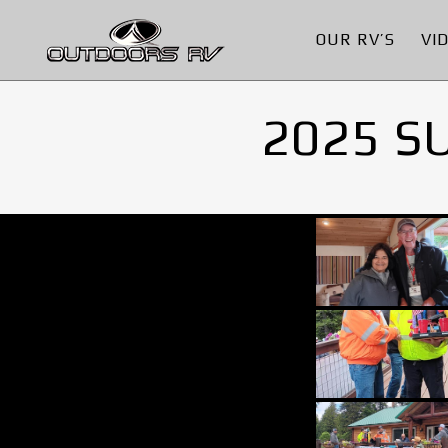
OUR RV’S
VI
2025 S