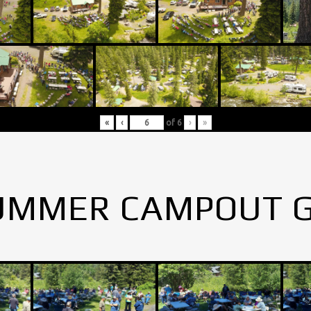
«
‹
of
6
›
»
UMMER CAMPOUT 