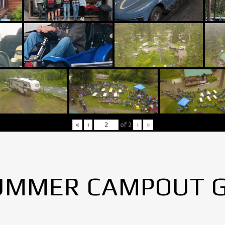
«
‹
of
2
›
»
UMMER CAMPOUT 