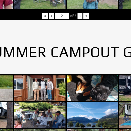
«
‹
of
3
›
»
UMMER CAMPOUT 