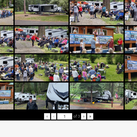
«
‹
of
3
›
»