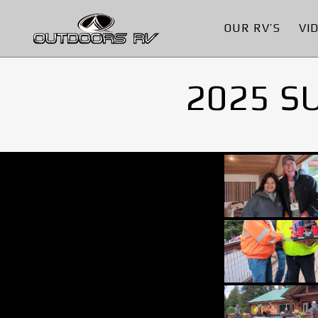
OUR RV’S
VI
2025 S