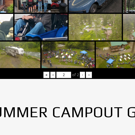
«
‹
of
2
›
»
UMMER CAMPOUT 