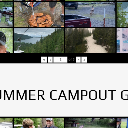
«
‹
of
3
›
»
UMMER CAMPOUT 