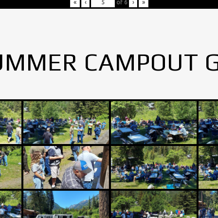
«
‹
of
6
›
»
UMMER CAMPOUT 