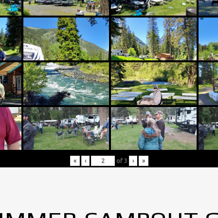
«
‹
of
3
›
»