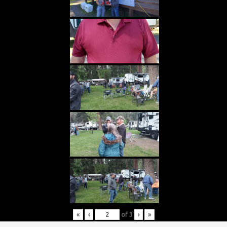
«
‹
of
3
›
»