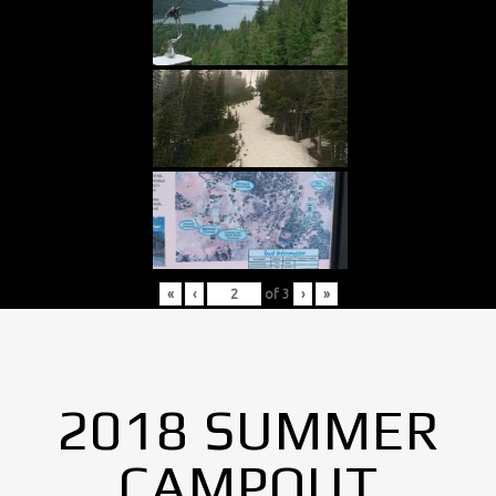
«
‹
of
3
›
»
2018 SUMMER
CAMPOUT