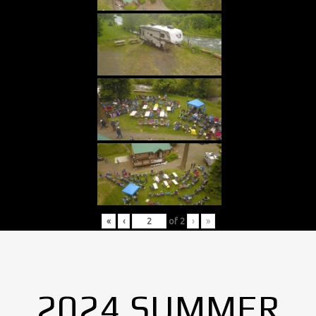
«
‹
of
2
›
»
2024 SUMMER