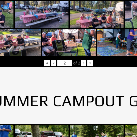
«
‹
of
2
›
»
UMMER CAMPOUT 