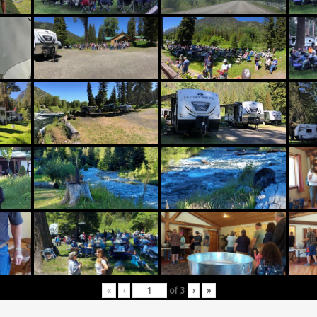
«
‹
of
3
›
»