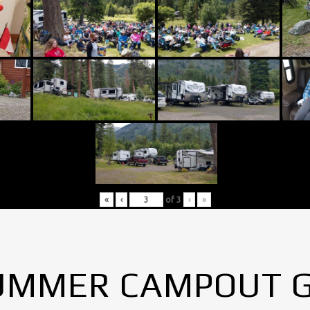
«
‹
of
3
›
»
UMMER CAMPOUT 