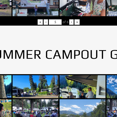
«
‹
of
6
›
»
UMMER CAMPOUT 