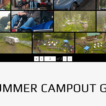
«
‹
of
2
›
»
UMMER CAMPOUT 