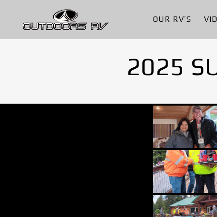
OUR RV’S
VI
2025 S