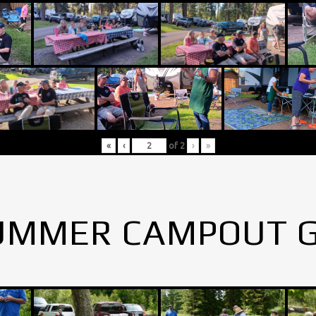
«
‹
of
2
›
»
UMMER CAMPOUT 