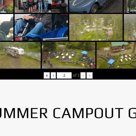
«
‹
of
2
›
»
UMMER CAMPOUT 