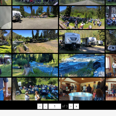
«
‹
of
3
›
»