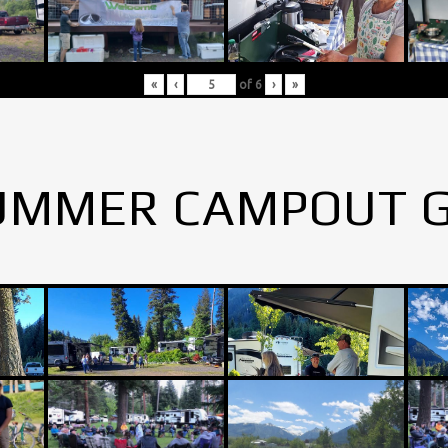
«
‹
of
6
›
»
UMMER CAMPOUT 