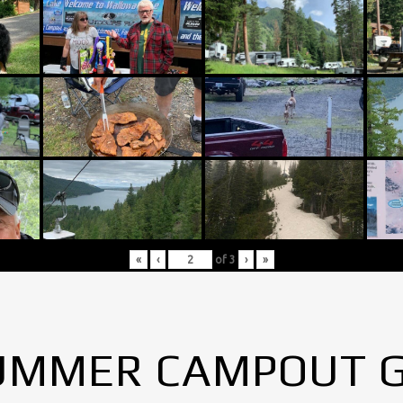
«
‹
of
3
›
»
UMMER CAMPOUT 