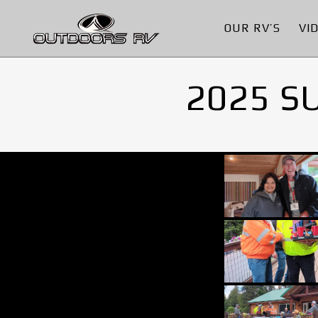
OUR RV’S
VI
2025 S