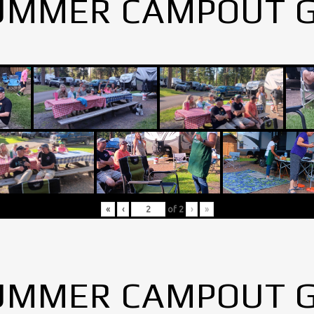
UMMER CAMPOUT 
«
‹
of
2
›
»
UMMER CAMPOUT 