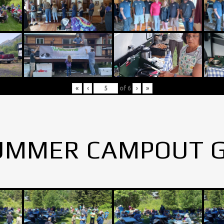
«
‹
of
6
›
»
UMMER CAMPOUT 