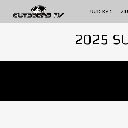
OUR RV’S
VI
2025 S
No Images found.