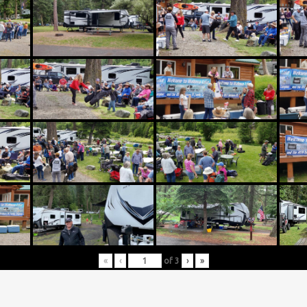
«
‹
of
3
›
»