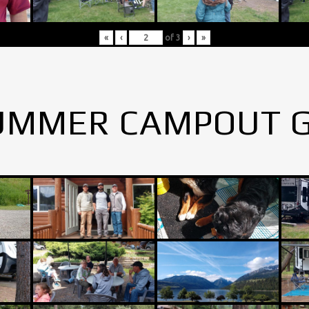
«
‹
of
3
›
»
UMMER CAMPOUT 