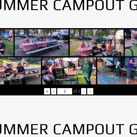
UMMER CAMPOUT 
«
‹
of
2
›
»
UMMER CAMPOUT 