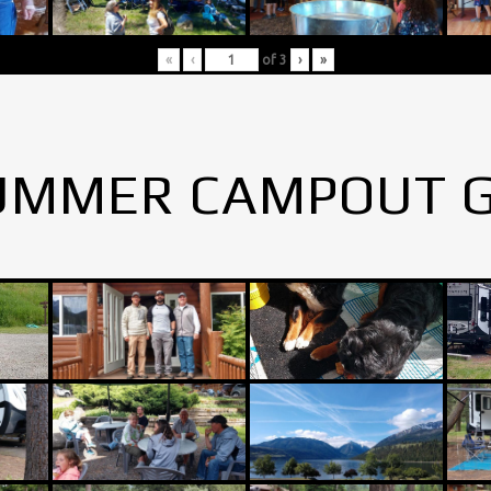
«
‹
of
3
›
»
UMMER CAMPOUT 