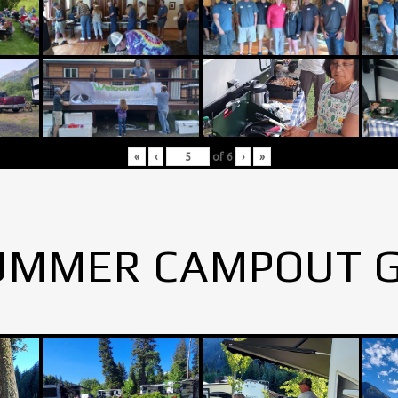
«
‹
of
6
›
»
UMMER CAMPOUT 