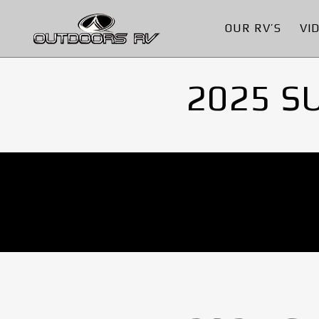
OUR RV’S
VI
2025 S
No Images found.