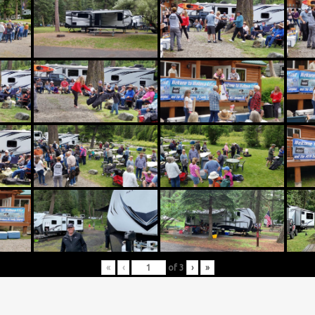
«
‹
of
3
›
»