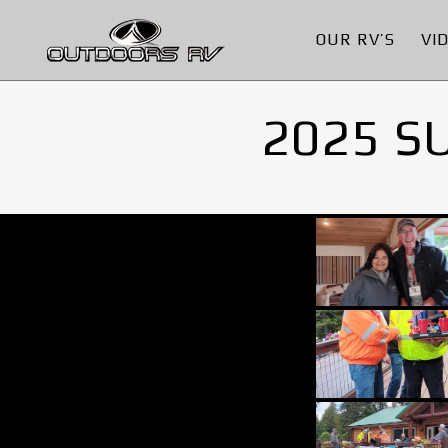
OUR RV’S
VI
2025 S