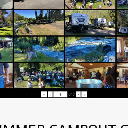
«
‹
of
3
›
»