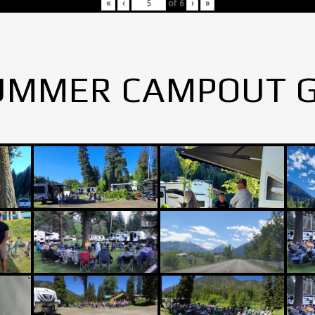
«
‹
of
6
›
»
UMMER CAMPOUT 