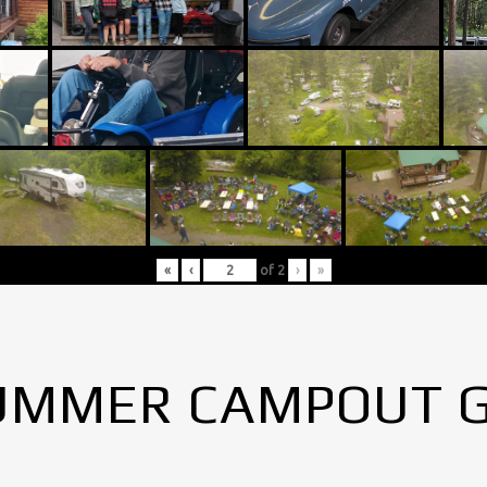
«
‹
of
2
›
»
UMMER CAMPOUT 