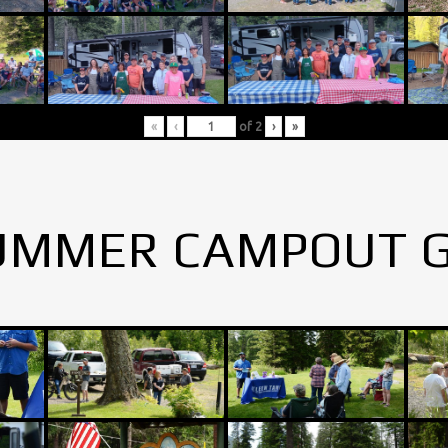
«
‹
of
2
›
»
UMMER CAMPOUT 