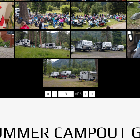
«
‹
of
3
›
»
UMMER CAMPOUT 