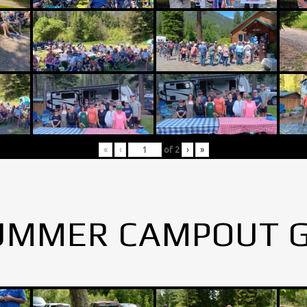
«
‹
of
2
›
»
UMMER CAMPOUT 