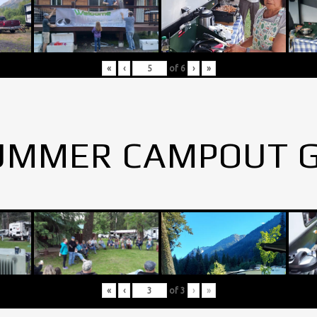
«
‹
of
6
›
»
UMMER CAMPOUT 
«
‹
of
3
›
»