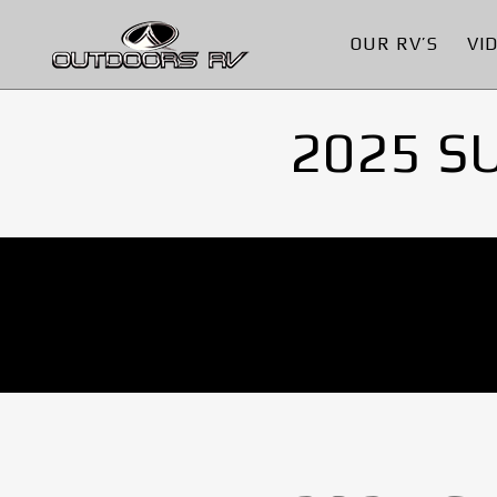
OUR RV’S
VI
2025 S
No Images found.