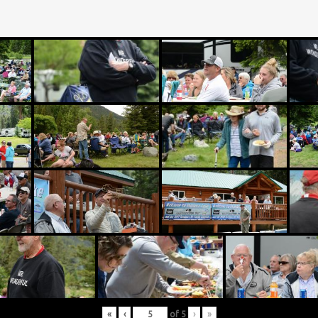
«
‹
of
5
›
»