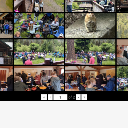
«
‹
of
2
›
»