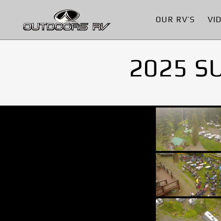
OUR RV’S
VI
2025 S