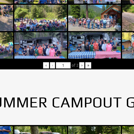
«
‹
of
2
›
»
UMMER CAMPOUT 