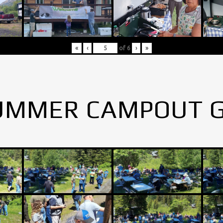
«
‹
of
6
›
»
UMMER CAMPOUT 