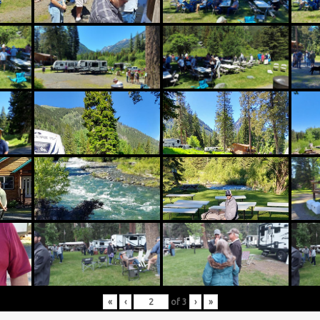
«
‹
of
3
›
»