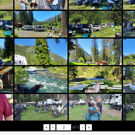
«
‹
of
3
›
»