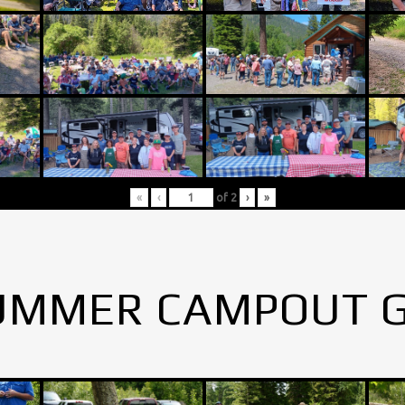
«
‹
of
2
›
»
UMMER CAMPOUT 