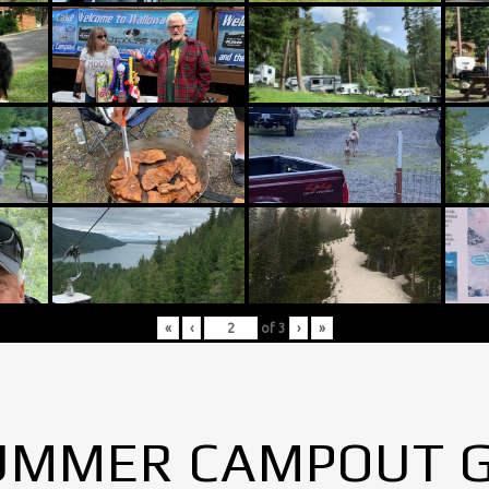
«
‹
of
3
›
»
UMMER CAMPOUT 