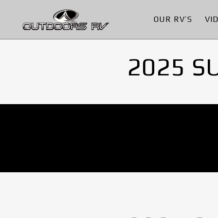
OUR RV’S
VI
2025 S
No Images found.