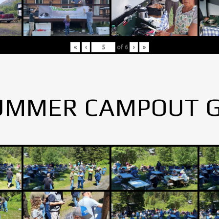
«
‹
of
6
›
»
UMMER CAMPOUT 