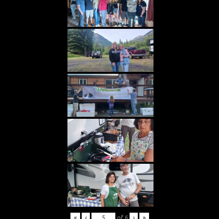
«
‹
of
6
›
»