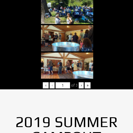
«
‹
of
3
›
»
2019 SUMMER