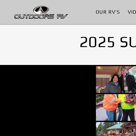
OUR RV’S
VI
2025 S