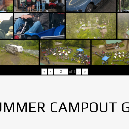
«
‹
of
2
›
»
UMMER CAMPOUT 