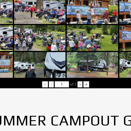
«
‹
of
3
›
»
UMMER CAMPOUT 