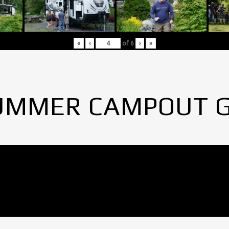
«
‹
of
6
›
»
UMMER CAMPOUT 