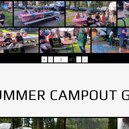
«
‹
of
2
›
»
UMMER CAMPOUT 