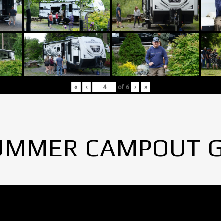
«
‹
of
6
›
»
UMMER CAMPOUT 