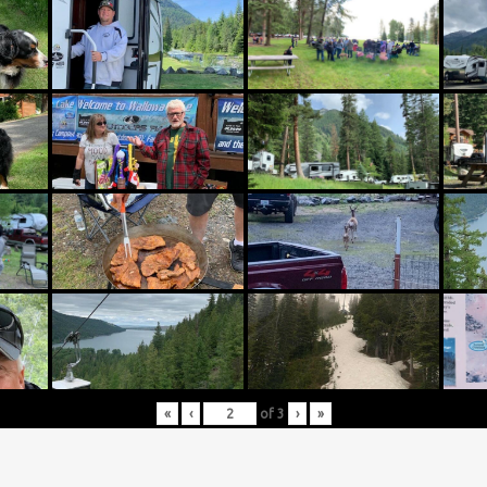
«
‹
of
3
›
»