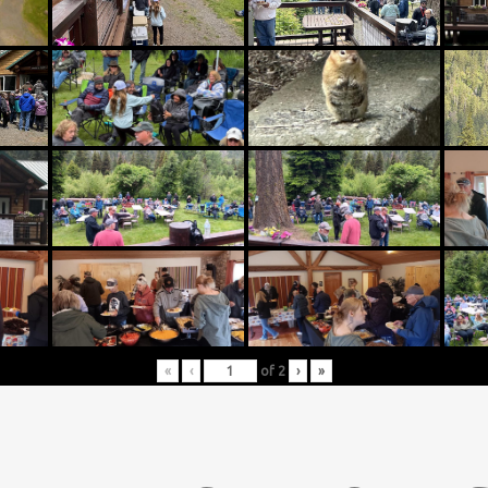
«
‹
of
2
›
»