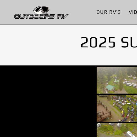
OUR RV’S
VI
2025 S