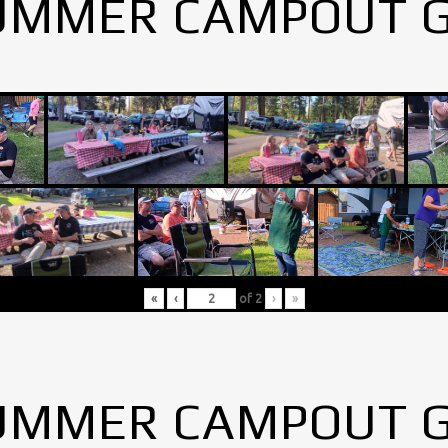
UMMER CAMPOUT 
«
‹
of
2
›
»
UMMER CAMPOUT 