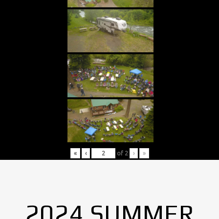
«
‹
of
2
›
»
2024 SUMMER