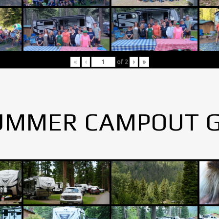
«
‹
of
2
›
»
UMMER CAMPOUT 