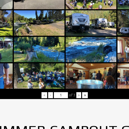
«
‹
of
3
›
»