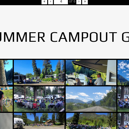
«
‹
of
6
›
»
UMMER CAMPOUT 