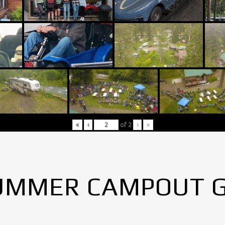
«
‹
of
2
›
»
UMMER CAMPOUT 