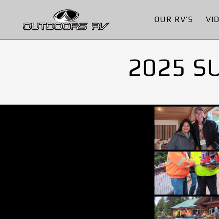
OUR RV’S
VI
2025 S