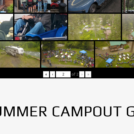
«
‹
of
2
›
»
UMMER CAMPOUT 