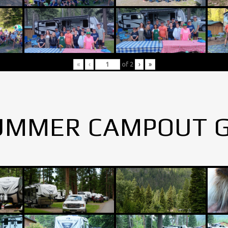
«
‹
of
2
›
»
UMMER CAMPOUT 