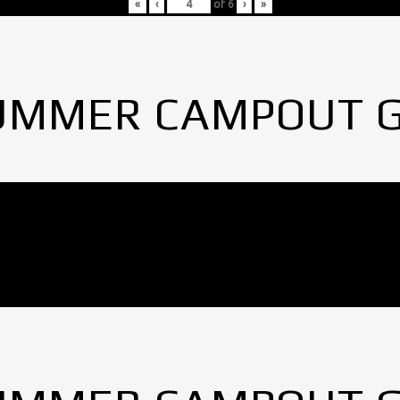
«
‹
of
6
›
»
UMMER CAMPOUT 