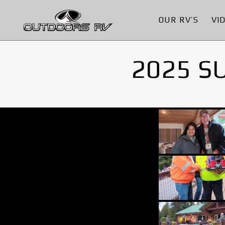
OUR RV’S
VI
2025 S