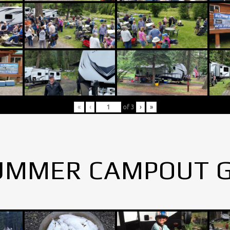
«
‹
of
3
›
»
UMMER CAMPOUT 