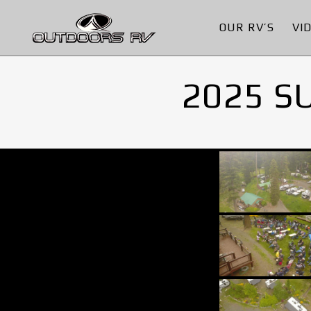
OUR RV’S
VI
2025 S