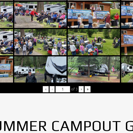
«
‹
of
3
›
»
UMMER CAMPOUT 