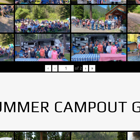
«
‹
of
2
›
»
UMMER CAMPOUT 