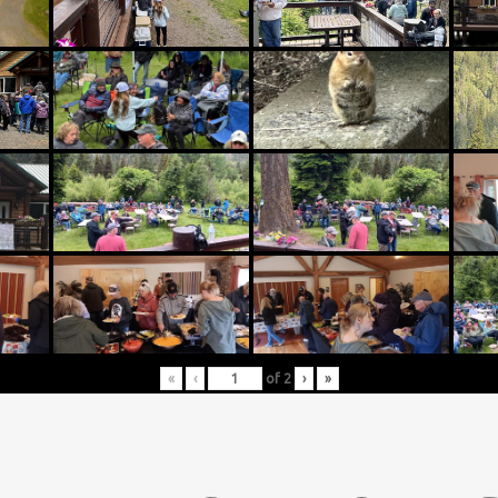
«
‹
of
2
›
»