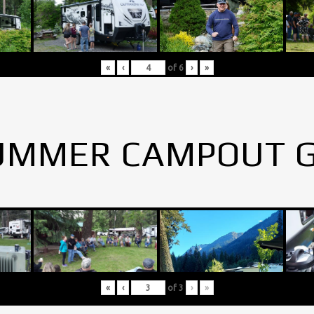
«
‹
of
6
›
»
UMMER CAMPOUT 
«
‹
of
3
›
»