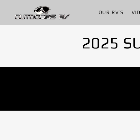
OUR RV’S
VI
2025 S
No Images found.