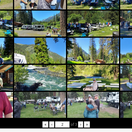
«
‹
of
3
›
»