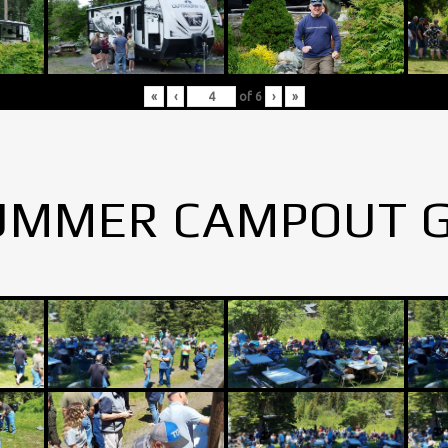
«
‹
of
6
›
»
UMMER CAMPOUT 