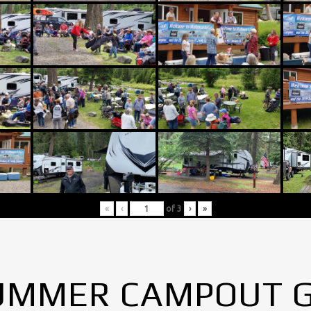
«
‹
of
3
›
»
UMMER CAMPOUT 