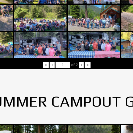
«
‹
of
2
›
»
UMMER CAMPOUT 