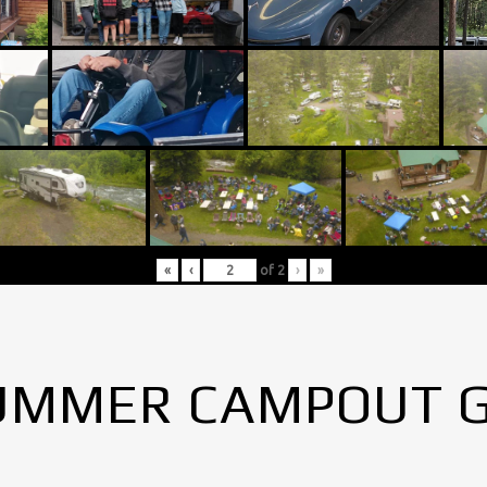
«
‹
of
2
›
»
UMMER CAMPOUT 