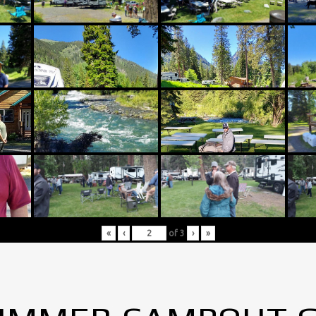
«
‹
of
3
›
»