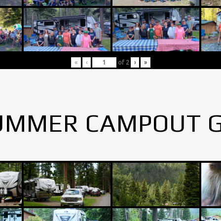
«
‹
of
2
›
»
UMMER CAMPOUT 