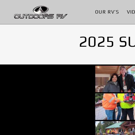
OUR RV’S
VI
2025 S