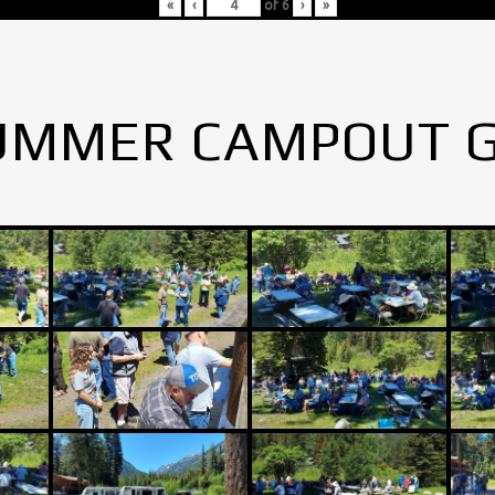
«
‹
of
6
›
»
UMMER CAMPOUT 