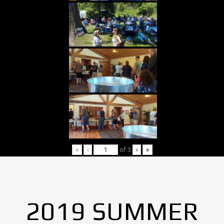
«
‹
of
3
›
»
2019 SUMMER