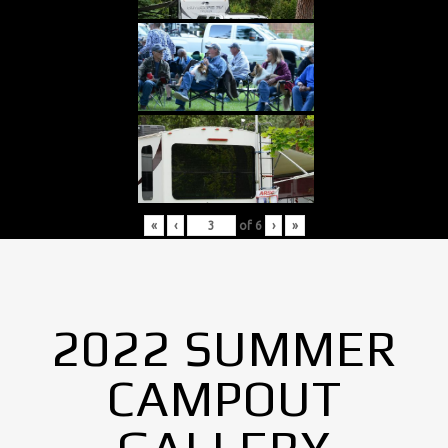
«
‹
of
6
›
»
2022 SUMMER
CAMPOUT