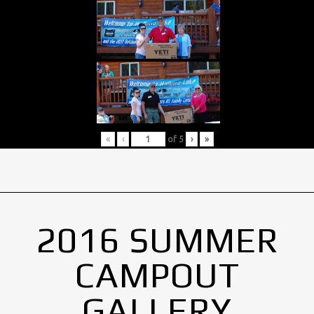
«
‹
of
5
›
»
2016 SUMMER
CAMPOUT
GALLERY