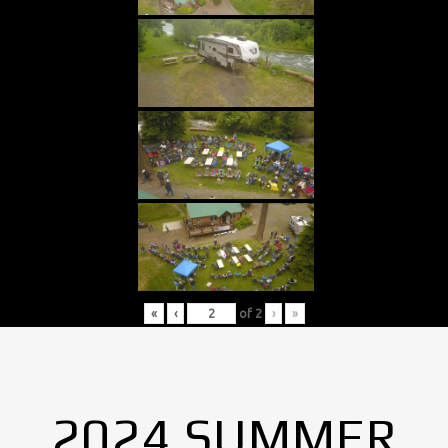
«
‹
of
2
›
»
2024 SUMMER