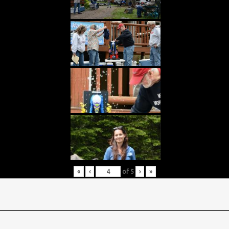
«
‹
of
5
›
»