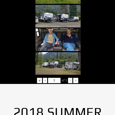
«
‹
of
3
›
»
2018 SUMMER