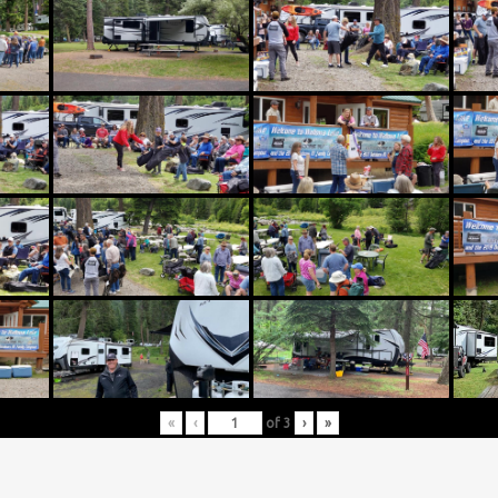
«
‹
of
3
›
»