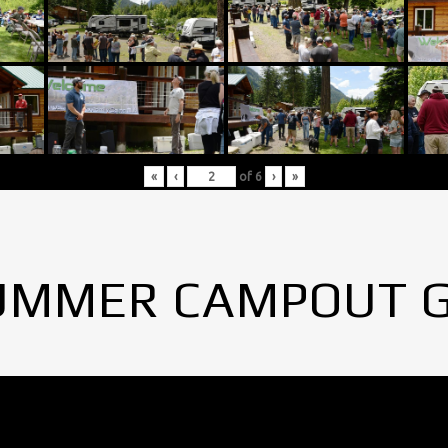
«
‹
of
6
›
»
UMMER CAMPOUT 