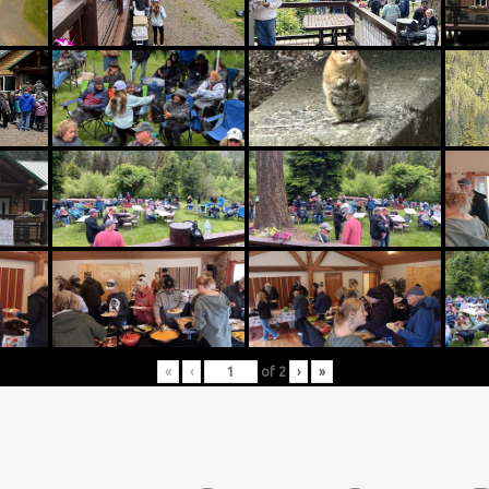
«
‹
of
2
›
»