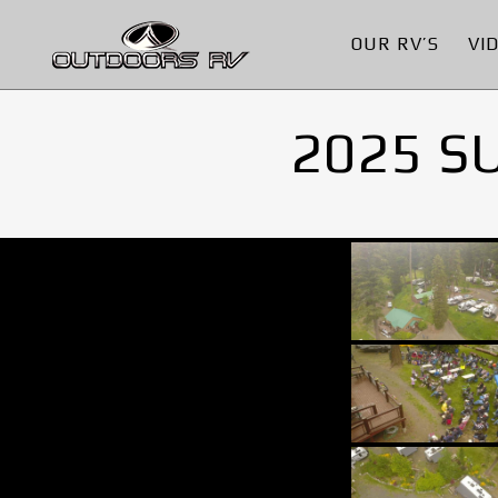
OUR RV’S
VI
2025 S