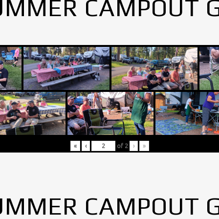
UMMER CAMPOUT 
«
‹
of
2
›
»
UMMER CAMPOUT 