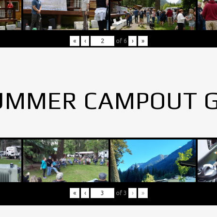
«
‹
of
6
›
»
UMMER CAMPOUT 
«
‹
of
3
›
»