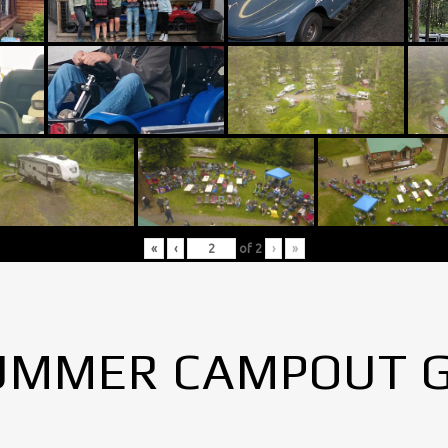
«
‹
of
2
›
»
UMMER CAMPOUT 