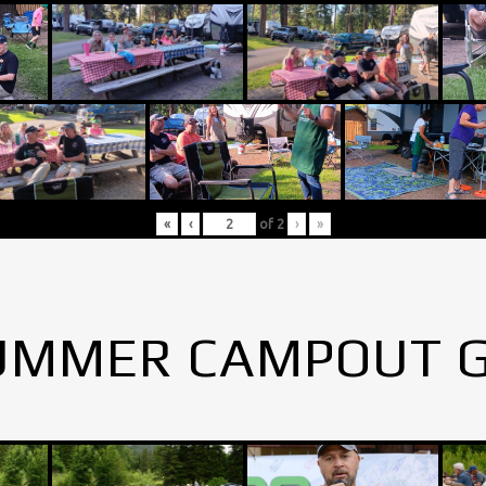
«
‹
of
2
›
»
UMMER CAMPOUT 