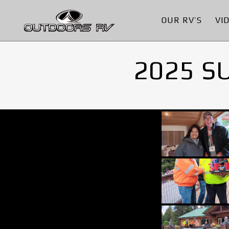
OUR RV’S
VI
2025 S