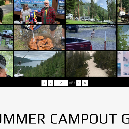
«
‹
of
3
›
»
UMMER CAMPOUT 