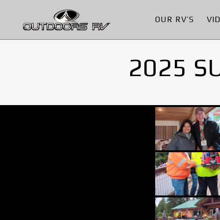
OUR RV’S
VI
2025 S