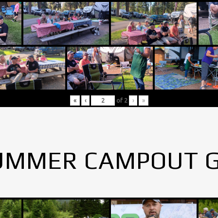
«
‹
of
2
›
»
UMMER CAMPOUT 