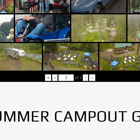
«
‹
of
2
›
»
UMMER CAMPOUT 