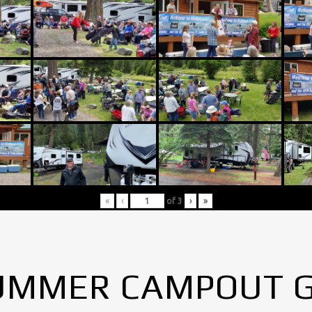
«
‹
of
3
›
»
UMMER CAMPOUT 