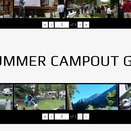
«
‹
of
6
›
»
UMMER CAMPOUT 
«
‹
of
3
›
»