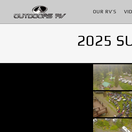
OUR RV’S
VI
2025 S