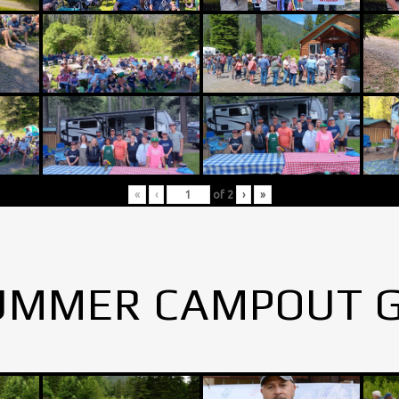
«
‹
of
2
›
»
UMMER CAMPOUT 