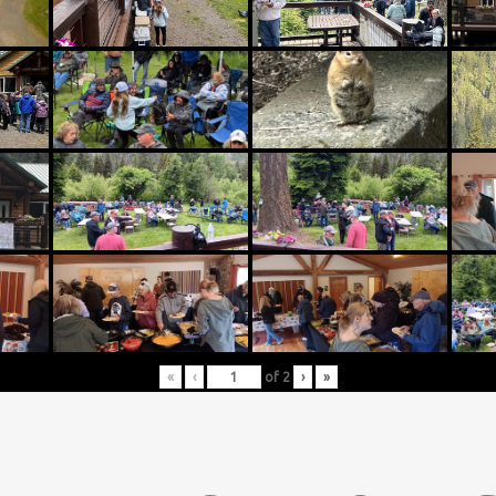
«
‹
of
2
›
»