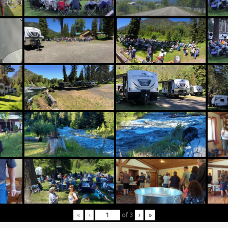
«
‹
of
3
›
»