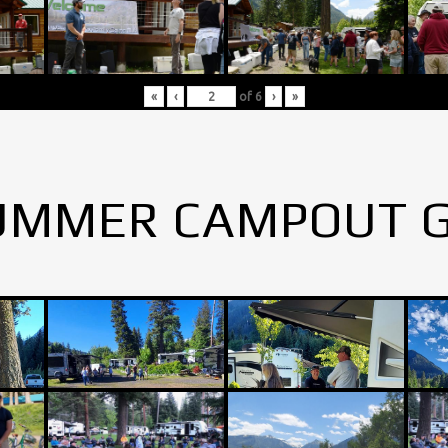
«
‹
of
6
›
»
UMMER CAMPOUT 