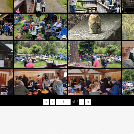
«
‹
of
2
›
»