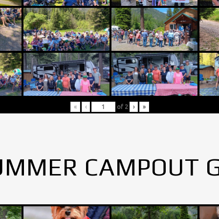
«
‹
of
2
›
»
UMMER CAMPOUT 