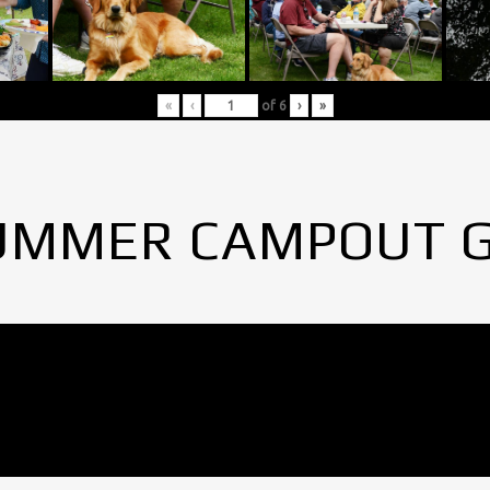
«
‹
of
6
›
»
UMMER CAMPOUT 