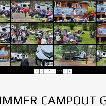
«
‹
of
3
›
»
UMMER CAMPOUT 