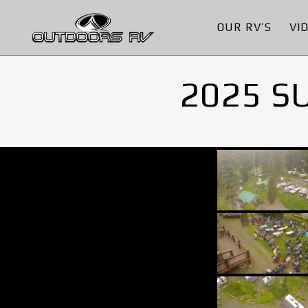
OUR RV’S
VI
2025 S