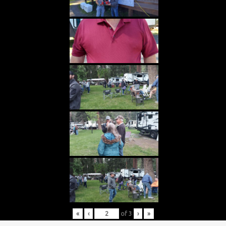
«
‹
of
3
›
»