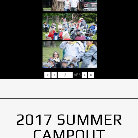
«
‹
of
5
›
»
2017 SUMMER
CAMPOUT