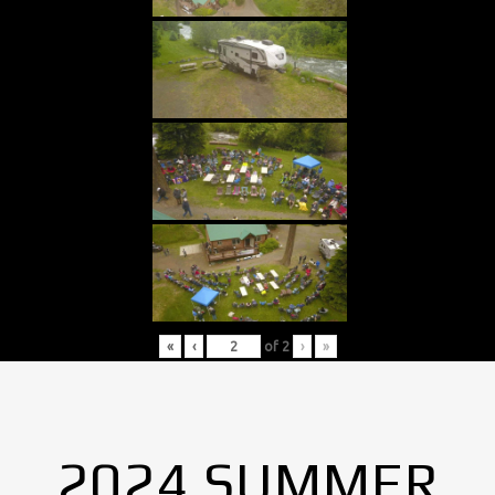
«
‹
of
2
›
»
2024 SUMMER