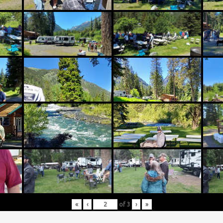
«
‹
of
3
›
»