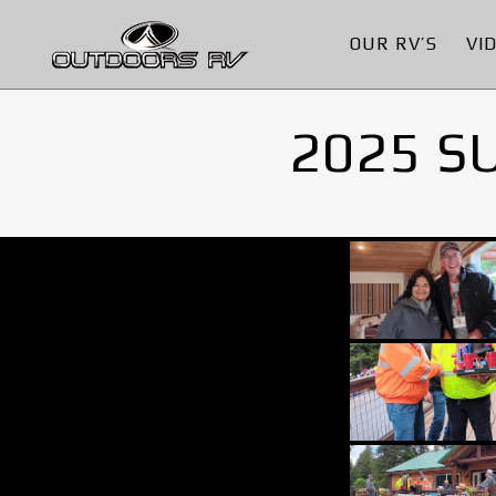
OUR RV’S
VI
2025 S