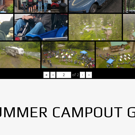
«
‹
of
2
›
»
UMMER CAMPOUT 