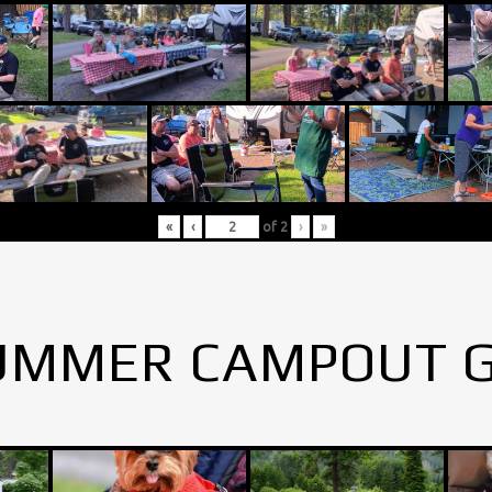
«
‹
of
2
›
»
UMMER CAMPOUT 