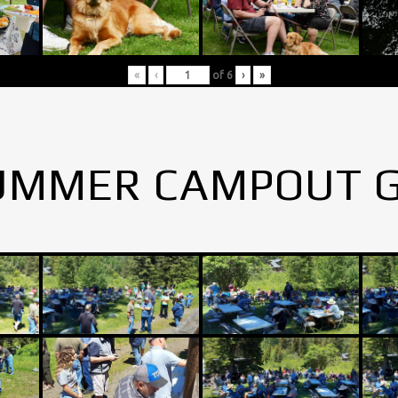
«
‹
of
6
›
»
UMMER CAMPOUT 