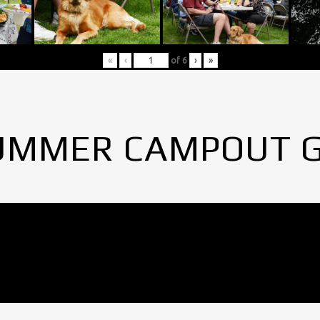
«
‹
of
6
›
»
UMMER CAMPOUT 