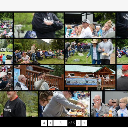
«
‹
of
5
›
»