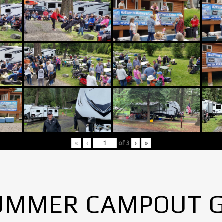
«
‹
of
3
›
»
UMMER CAMPOUT 