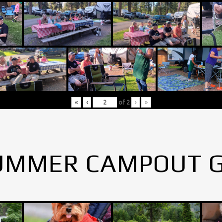
«
‹
of
2
›
»
UMMER CAMPOUT 