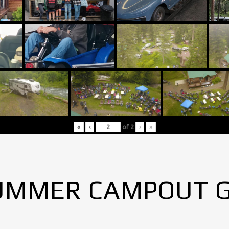
«
‹
of
2
›
»
UMMER CAMPOUT 