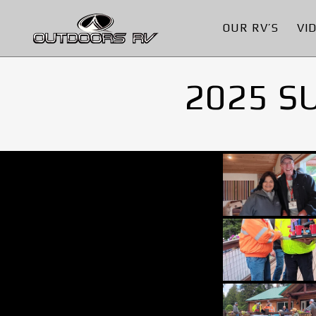
OUR RV’S
VI
2025 S