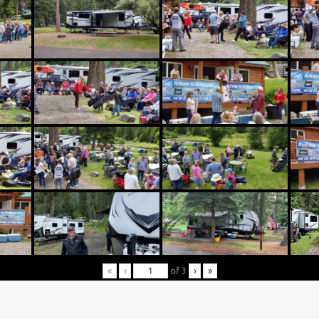
«
‹
of
3
›
»