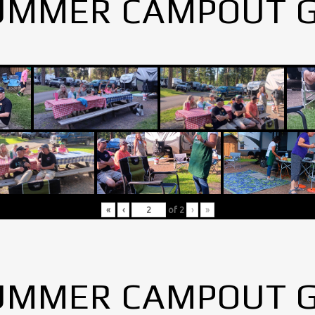
UMMER CAMPOUT 
«
‹
of
2
›
»
UMMER CAMPOUT 