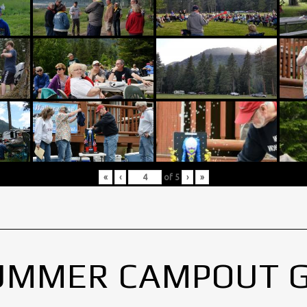
«
‹
of
5
›
»
UMMER CAMPOUT 