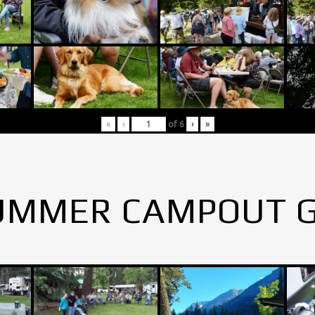
«
‹
of
6
›
»
UMMER CAMPOUT 