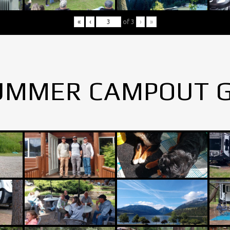
«
‹
of
3
›
»
UMMER CAMPOUT 