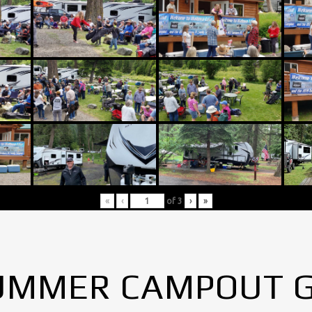
«
‹
of
3
›
»
UMMER CAMPOUT 