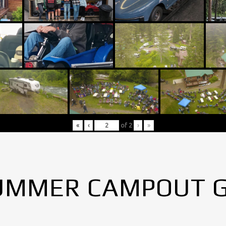
«
‹
of
2
›
»
UMMER CAMPOUT 