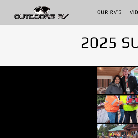
OUR RV’S
VI
2025 S