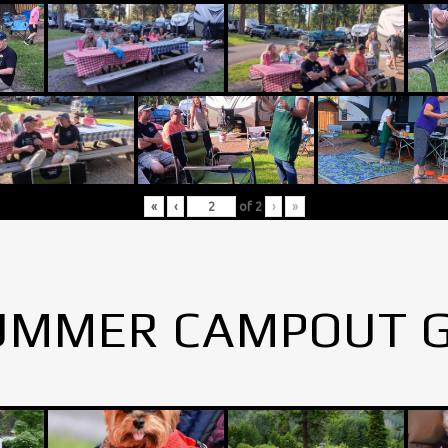
«
‹
of
2
›
»
UMMER CAMPOUT 