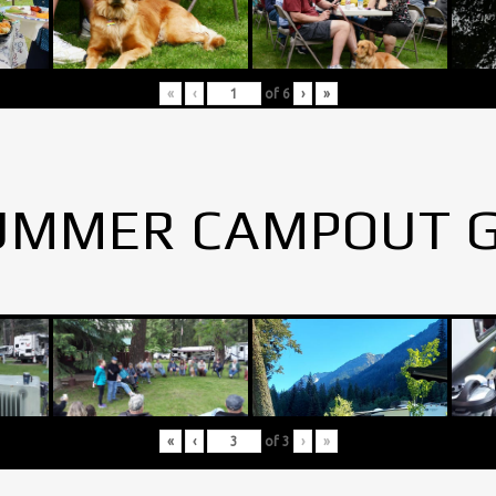
«
‹
of
6
›
»
UMMER CAMPOUT 
«
‹
of
3
›
»