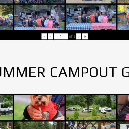
«
‹
of
2
›
»
UMMER CAMPOUT 