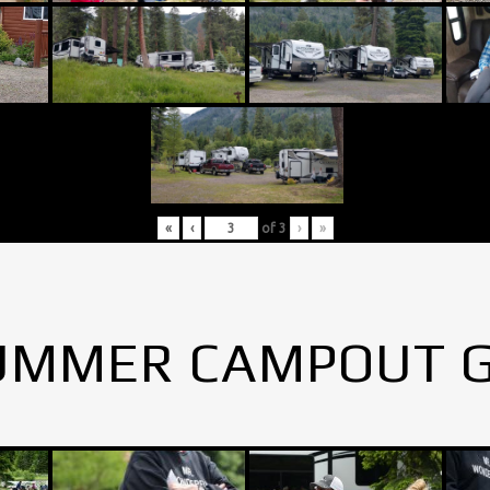
«
‹
of
3
›
»
UMMER CAMPOUT 