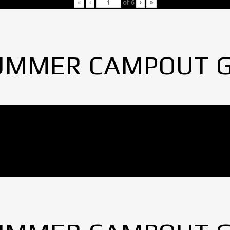
«
‹
of
6
›
»
UMMER CAMPOUT 