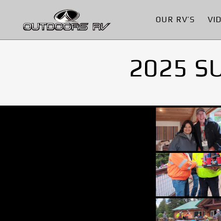
OUR RV’S
VI
2025 S