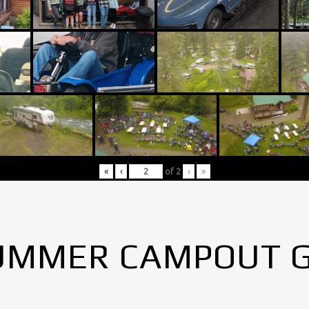
«
‹
of
2
›
»
UMMER CAMPOUT 