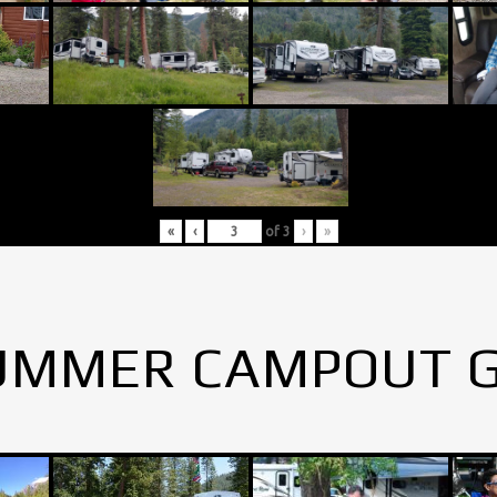
«
‹
of
3
›
»
UMMER CAMPOUT 