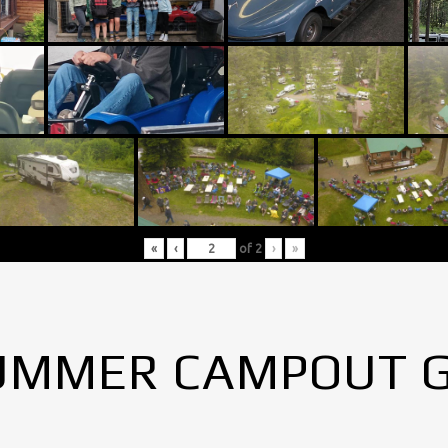
«
‹
of
2
›
»
UMMER CAMPOUT 