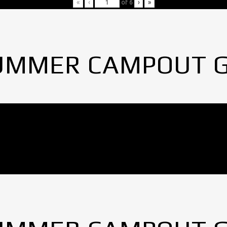
«
‹
of
6
›
»
UMMER CAMPOUT 