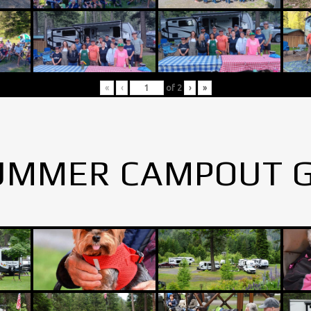
«
‹
of
2
›
»
UMMER CAMPOUT 