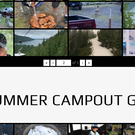
«
‹
of
3
›
»
UMMER CAMPOUT 