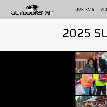
OUR RV’S
VI
2025 S