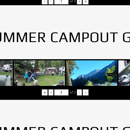
«
‹
of
6
›
»
UMMER CAMPOUT 
«
‹
of
3
›
»