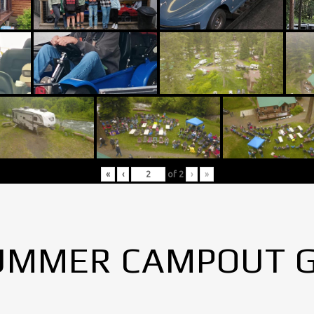
«
‹
of
2
›
»
UMMER CAMPOUT 