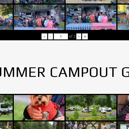
«
‹
of
2
›
»
UMMER CAMPOUT 