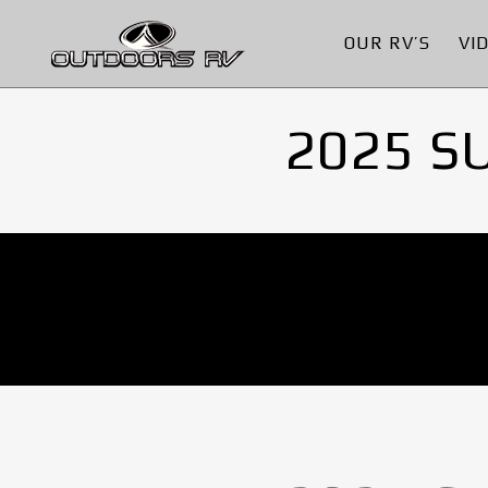
OUR RV’S
VI
2025 S
No Images found.