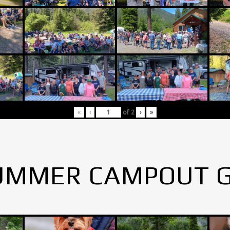
«
‹
of
2
›
»
UMMER CAMPOUT 