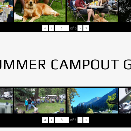
«
‹
of
6
›
»
UMMER CAMPOUT 
«
‹
of
3
›
»