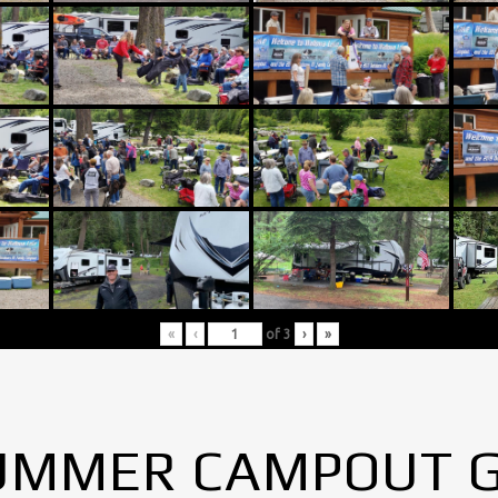
«
‹
of
3
›
»
UMMER CAMPOUT 